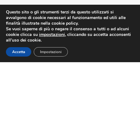
Federnoleggio
Questo sito o gli strumenti terzi da questo utilizzati si
avvalgono di cookie necessari al funzionamento ed utili alle
finalità illustrate nella cookie policy.
Se vuoi saperne di più o negare il consenso a tutti o ad alcuni
Chi Siamo
cookie clicca su
impostazioni
, cliccando su accetta acconsenti
all’uso dei cookie.
Accetta
Impostazioni
Cariche Nazionali
Sedi Territoriali
Notizie
Comunicati Stampa