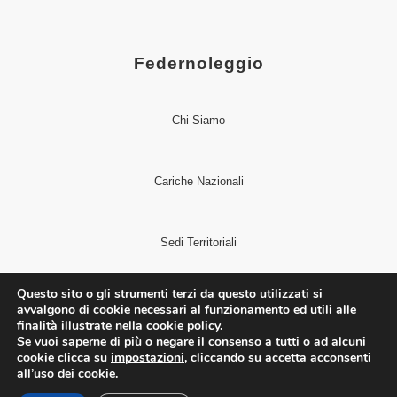
Federnoleggio
Chi Siamo
Cariche Nazionali
Sedi Territoriali
Questo sito o gli strumenti terzi da questo utilizzati si
avvalgono di cookie necessari al funzionamento ed utili alle
Notizie
finalità illustrate nella cookie policy.
Se vuoi saperne di più o negare il consenso a tutti o ad alcuni
cookie clicca su
impostazioni
, cliccando su accetta acconsenti
all’uso dei cookie.
Comunicati Stampa