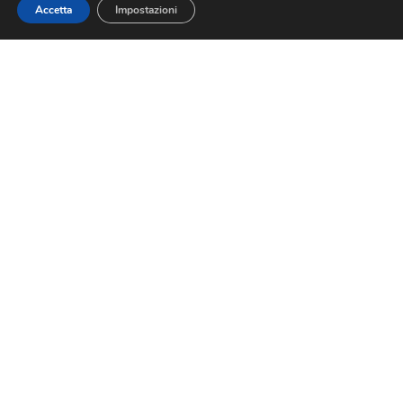
Accetta
Impostazioni
In Primo Piano
Dal Nazionale
Dal Territorio
Archivio
Social
Facebook