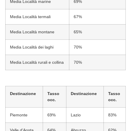
Media Località marine
69%
Media Località termali
67%
Media Località montane
65%
Media Località dei laghi
70%
Media Località rurali e collina
70%
Destinazione
Tasso
Destinazione
Tasso
occ.
occ.
Piemonte
69%
Lazio
83%
Valle d’Aosta
64%
Abruzzo
62%