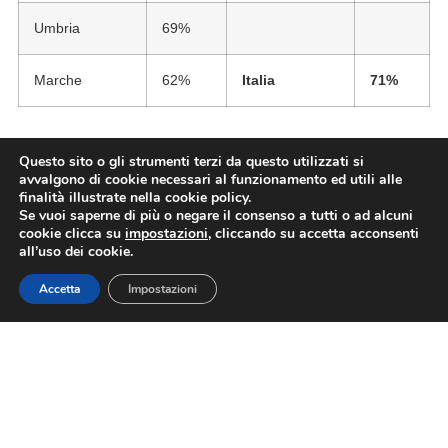
Umbria
69%
Marche
62%
Italia
71%
Questo sito o gli strumenti terzi da questo utilizzati si
L’articolo
Primo maggio, Assoturismo-Cst, per il ponte
avvalgono di cookie necessari al funzionamento ed utili alle
prenotate 7 camere su 10
proviene da
Confesercenti
finalità illustrate nella cookie policy.
Se vuoi saperne di più o negare il consenso a tutti o ad alcuni
Nazionale
.
cookie clicca su
impostazioni
, cliccando su accetta acconsenti
all’uso dei cookie.
L’articolo
Primo maggio, Assoturismo-Cst, per il ponte
prenotate 7 camere su 10
proviene da
ASSOTURISMO
.
Accetta
Impostazioni
TAG