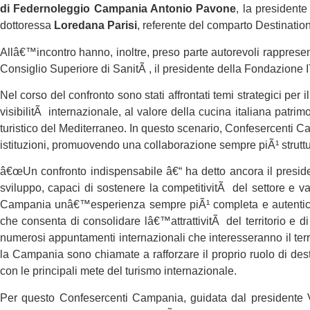
di Federnoleggio Campania Antonio Pavone
, la president
dottoressa
Loredana Parisi
, referente del comparto Destinat
Allâ€™incontro hanno, inoltre, preso parte autorevoli rapprese
Consiglio Superiore di SanitÃ , il presidente della Fondazion
Nel corso del confronto sono stati affrontati temi strategici 
visibilitÃ internazionale, al valore della cucina italiana pat
turistico del Mediterraneo. In questo scenario, Confesercenti Ca
istituzioni, promuovendo una collaborazione sempre piÃ¹ struttur
â€œUn confronto indispensabile â€“ ha detto ancora il presiden
sviluppo, capaci di sostenere la competitivitÃ del settore e val
Campania unâ€™esperienza sempre piÃ¹ completa e autentica, f
che consenta di consolidare lâ€™attrattivitÃ del territorio e
numerosi appuntamenti internazionali che interesseranno il ter
la Campania sono chiamate a rafforzare il proprio ruolo di dest
con le principali mete del turismo internazionale.
Per questo Confesercenti Campania, guidata dal presidente V