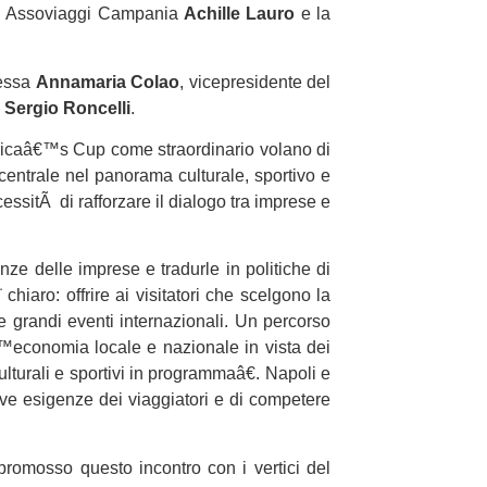
 di Assoviaggi Campania
Achille Lauro
e la
ressa
Annamaria Colao
, vicepresidente del
,
Sergio Roncelli
.
mericaâ€™s Cup come straordinario volano di
centrale nel panorama culturale, sportivo e
ssitÃ di rafforzare il dialogo tra imprese e
ze delle imprese e tradurle in politiche di
chiaro: offrire ai visitatori che scelgono la
grandi eventi internazionali. Un percorso
â€™economia locale e nazionale in vista dei
lturali e sportivi in programmaâ€. Napoli e
ove esigenze dei viaggiatori e di competere
romosso questo incontro con i vertici del