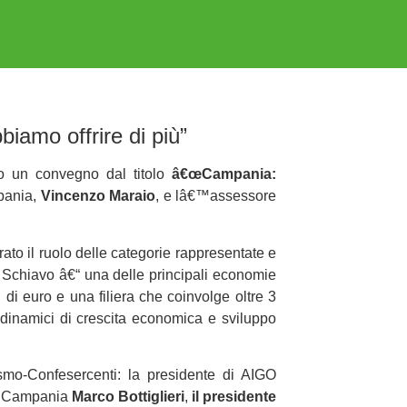
biamo offrire di più”
o un convegno dal titolo
â€œCampania:
pania,
Vincenzo Maraio
, e lâ€™assessore
trato il ruolo delle categorie rappresentate e
 Schiavo â€“ una delle principali economie
 di euro e una filiera che coinvolge oltre 3
Ã¹ dinamici di crescita economica e sviluppo
ismo-Confesercenti: la presidente di AIGO
mo Campania
Marco Bottiglieri
,
il presidente