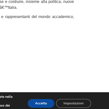
e e costruire, insieme alla politica, nuove
dâ€™Italia.
rese e rappresentanti del mondo accademico,
ate nella
Accetta
Impostazioni
uso dei