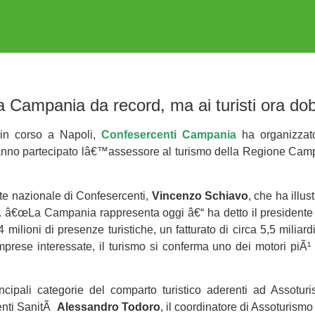
a Campania da record, ma ai turisti ora dob
 in corso a Napoli,
Confesercenti Campania
ha organizzat
anno partecipato lâ€™assessore al turismo della Regione Cam
ente nazionale di Confesercenti,
Vincenzo Schiavo
, che ha illus
. â€œLa Campania rappresenta oggi â€“ ha detto il presidente
ilioni di presenze turistiche, un fatturato di circa 5,5 miliardi
00 imprese interessate, il turismo si conferma uno dei motori pi
ncipali categorie del comparto turistico aderenti ad Assotur
centi SanitÃ
Alessandro Todoro
, il coordinatore di Assoturis