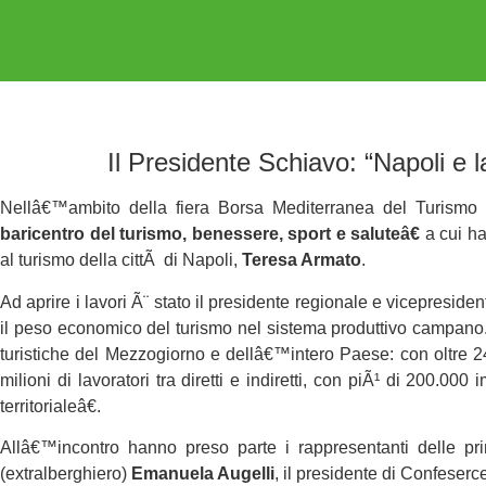
Il Presidente Schiavo: “Napoli e l
Nellâ€™ambito della fiera Borsa Mediterranea del Turismo
baricentro del turismo, benessere, sport e saluteâ€
a cui h
al turismo della cittÃ di Napoli,
Teresa Armato
.
Ad aprire i lavori Ã¨ stato il presidente regionale e vicepresid
il peso economico del turismo nel sistema produttivo campano
turistiche del Mezzogiorno e dellâ€™intero Paese: con oltre 24 m
milioni di lavoratori tra diretti e indiretti, con piÃ¹ di 200.0
territorialeâ€.
Allâ€™incontro hanno preso parte i rappresentanti delle pri
(extralberghiero)
Emanuela Augelli
, il presidente di Confeser