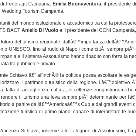
e di Federagit Campania
Emilia Buonaventura
, il presidente
ion Wedding Tourism Campania.
ntanti del mondo istituzionale e accademico tra cui la professo
e ITS BACT
Aniello Di Vuolo
e il presidente del CONI Campania
per il futuro del turismo regionale: dallâ€™importanza dellâ€™A
rimonio UNESCO, fino al ruolo di Napoli come cittÃ sempre piÃ¹ 
mpania e il sistema Assoturismo hanno ribadito con forza la nece
ata tra pubblico e privato.
te Schiavo â€“ affinchÃ© la politica possa ascoltare le esigen
orizzare il patrimonio turistico della regione. Lâ€™obiettivo Ã¨ 
atta di accoglienza, cultura, eccellenze enogastronomiche e 
 di rendere il turismo una leva sempre piÃ¹ determinante per l
ritorio a partire dallâ€™Americaâ€™s Cup e dai grandi eventi cu
inazione turistica di primo piano, capace di interpretare le nu
incenzo Schiavo, insieme alle categorie di Assoturismo, ha p